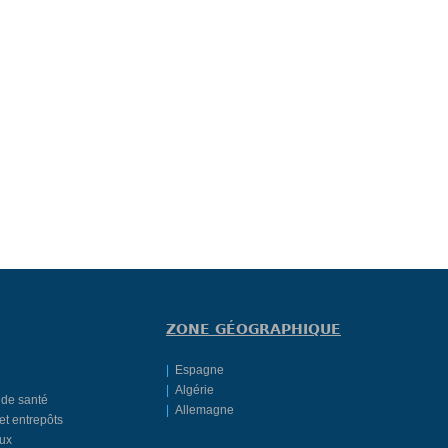
ZONE GÉOGRAPHIQUE
|
Espagne
|
Algérie
 de santé
|
Allemagne
et entrepôts
ux