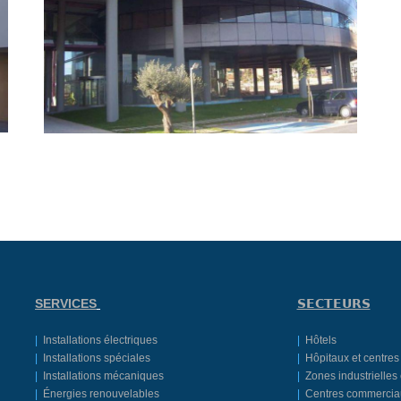
SERVICES
SECTEURS
|
Installations électriques
|
Hôtels
|
Installations spéciales
|
Hôpitaux et centres
|
Installations mécaniques
|
Zones industrielles 
|
Énergies renouvelables
|
Centres commercia