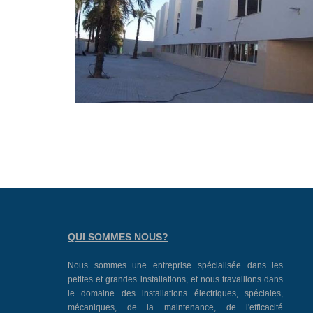
QUI SOMMES NOUS?
Nous sommes une entreprise spécialisée dans les
petites et grandes installations, et nous travaillons dans
le domaine des installations électriques, spéciales,
mécaniques, de la maintenance, de l'efficacité